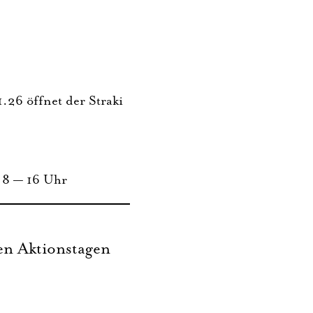
 öff­net der Stra­ki
: 8 — 16 Uhr
en Aktionstagen