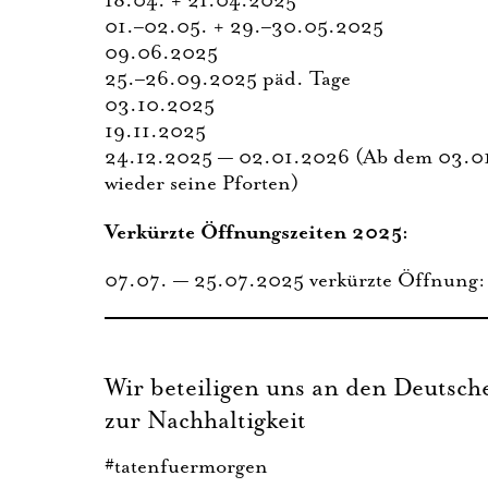
18.04. + 21.04.2025
01.–02.05. + 29.–30.05.2025
09.06.2025
25.–26.09.2025 päd. Tage
03.10.2025
19.11.2025
24.12.2025 — 02.01.2026 (Ab dem 03.01.26
wie­der sei­ne Pforten)
Ver­kürz­te Öff­nungs­zei­ten 2025:
07.07. — 25.07.2025 ver­kürz­te Öff­nung
Wir beteiligen uns an den Deutsch
zur Nachhaltigkeit
#tatenfuermorgen