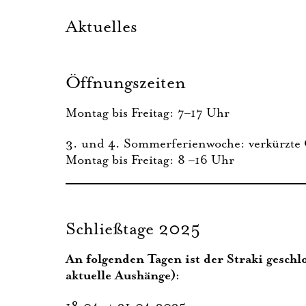
Aktuelles
Öffnungszeiten
Mon­tag bis Frei­tag: 7–17 Uhr
3. und 4. Som­mer­fe­ri­en­wo­che: ver­kürz­te
Mon­tag bis Frei­tag: 8 –16 Uhr
Schließtage 2025
An fol­gen­den Tagen ist der Stra­ki geschlos
aktu­el­le Aushänge):