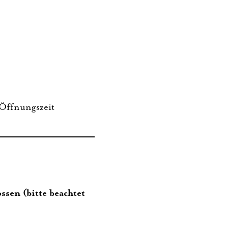
 Öff­nungs­zeit
­sen (bit­te beach­tet