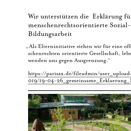
Wir unterstützen die Erklärung fü
menschenrechtsorientierte Sozial
Bildungsarbeit
„
Als Eltern­in­itia­ti­ve ste­hen wir für eine
schen­rech­ten ori­en­tier­te Gesell­schaft, le
wen­den uns gegen Ausgrenzung.“
https://parisax.de/fileadmin/user_upload
019/19–04-26_gemeinsame_Erklaerung_